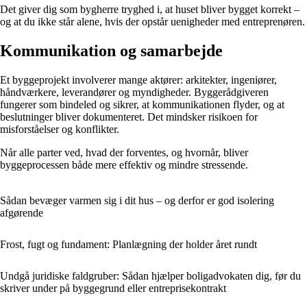
Det giver dig som bygherre tryghed i, at huset bliver bygget korrekt –
og at du ikke står alene, hvis der opstår uenigheder med entreprenøren.
Kommunikation og samarbejde
Et byggeprojekt involverer mange aktører: arkitekter, ingeniører,
håndværkere, leverandører og myndigheder. Byggerådgiveren
fungerer som bindeled og sikrer, at kommunikationen flyder, og at
beslutninger bliver dokumenteret. Det mindsker risikoen for
misforståelser og konflikter.
Når alle parter ved, hvad der forventes, og hvornår, bliver
byggeprocessen både mere effektiv og mindre stressende.
Sådan bevæger varmen sig i dit hus – og derfor er god isolering
afgørende
Frost, fugt og fundament: Planlægning der holder året rundt
Undgå juridiske faldgruber: Sådan hjælper boligadvokaten dig, før du
skriver under på byggegrund eller entreprisekontrakt