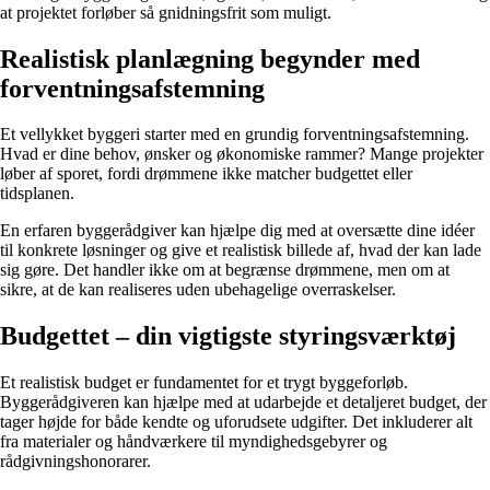
at projektet forløber så gnidningsfrit som muligt.
Realistisk planlægning begynder med
forventningsafstemning
Et vellykket byggeri starter med en grundig forventningsafstemning.
Hvad er dine behov, ønsker og økonomiske rammer? Mange projekter
løber af sporet, fordi drømmene ikke matcher budgettet eller
tidsplanen.
En erfaren byggerådgiver kan hjælpe dig med at oversætte dine idéer
til konkrete løsninger og give et realistisk billede af, hvad der kan lade
sig gøre. Det handler ikke om at begrænse drømmene, men om at
sikre, at de kan realiseres uden ubehagelige overraskelser.
Budgettet – din vigtigste styringsværktøj
Et realistisk budget er fundamentet for et trygt byggeforløb.
Byggerådgiveren kan hjælpe med at udarbejde et detaljeret budget, der
tager højde for både kendte og uforudsete udgifter. Det inkluderer alt
fra materialer og håndværkere til myndighedsgebyrer og
rådgivningshonorarer.