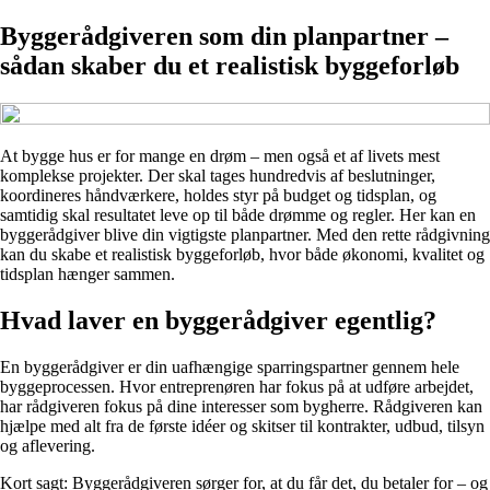
Byggerådgiveren som din planpartner –
sådan skaber du et realistisk byggeforløb
At bygge hus er for mange en drøm – men også et af livets mest
komplekse projekter. Der skal tages hundredvis af beslutninger,
koordineres håndværkere, holdes styr på budget og tidsplan, og
samtidig skal resultatet leve op til både drømme og regler. Her kan en
byggerådgiver blive din vigtigste planpartner. Med den rette rådgivning
kan du skabe et realistisk byggeforløb, hvor både økonomi, kvalitet og
tidsplan hænger sammen.
Hvad laver en byggerådgiver egentlig?
En byggerådgiver er din uafhængige sparringspartner gennem hele
byggeprocessen. Hvor entreprenøren har fokus på at udføre arbejdet,
har rådgiveren fokus på dine interesser som bygherre. Rådgiveren kan
hjælpe med alt fra de første idéer og skitser til kontrakter, udbud, tilsyn
og aflevering.
Kort sagt: Byggerådgiveren sørger for, at du får det, du betaler for – og