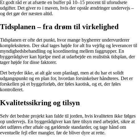
Et godt råd er at afsætte en buffer på 10–15 procent til uforudsete
udgifter. Det giver ro i maven, hvis der opstår ændringer undervejs –
og det gør der næsten altid.
Tidsplanen – fra drøm til virkelighed
Tidsplanen er ofte det punkt, hvor mange bygherrer undervurderer
kompleksiteten. Der skal tages højde for alt fra vejrlig og leverancer til
myndighedsbehandling og koordinering mellem faggrupper. En
byggerådgiver kan hjælpe med at udarbejde en realistisk tidsplan, der
tager højde for disse faktorer.
Det betyder ikke, at alt går som planlagt, men at du har et solidt
udgangspunkt og en plan for, hvordan forsinkelser håndteres. Det er
forskellen på et byggeforløb, der føles kaotisk, og et, der føles
kontrolleret.
Kvalitetssikring og tilsyn
Selv det bedste projekt kan falde til jorden, hvis kvaliteten ikke følges
op undervejs. En byggerådgiver kan føre tilsyn med arbejdet, sikre at
det udføres efter aftale og gældende standarder, og tage hånd om
eventuelle fejl eller mangler, før de bliver dyre at rette.