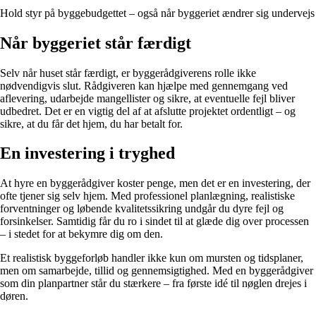
Hold styr på byggebudgettet – også når byggeriet ændrer sig undervejs
Når byggeriet står færdigt
Selv når huset står færdigt, er byggerådgiverens rolle ikke
nødvendigvis slut. Rådgiveren kan hjælpe med gennemgang ved
aflevering, udarbejde mangellister og sikre, at eventuelle fejl bliver
udbedret. Det er en vigtig del af at afslutte projektet ordentligt – og
sikre, at du får det hjem, du har betalt for.
En investering i tryghed
At hyre en byggerådgiver koster penge, men det er en investering, der
ofte tjener sig selv hjem. Med professionel planlægning, realistiske
forventninger og løbende kvalitetssikring undgår du dyre fejl og
forsinkelser. Samtidig får du ro i sindet til at glæde dig over processen
– i stedet for at bekymre dig om den.
Et realistisk byggeforløb handler ikke kun om mursten og tidsplaner,
men om samarbejde, tillid og gennemsigtighed. Med en byggerådgiver
som din planpartner står du stærkere – fra første idé til nøglen drejes i
døren.